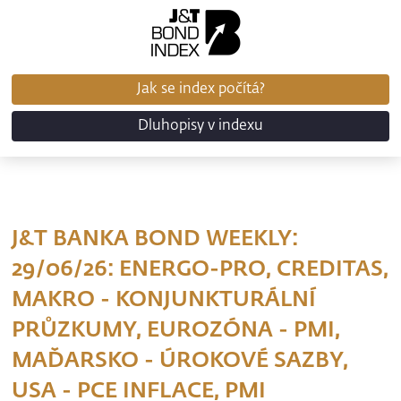
Jak se index počítá?
Dluhopisy v indexu
J&T BANKA BOND WEEKLY:
29/06/26: ENERGO-PRO, CREDITAS,
MAKRO - KONJUNKTURÁLNÍ
PRŮZKUMY, EUROZÓNA - PMI,
MAĎARSKO - ÚROKOVÉ SAZBY,
USA - PCE INFLACE, PMI