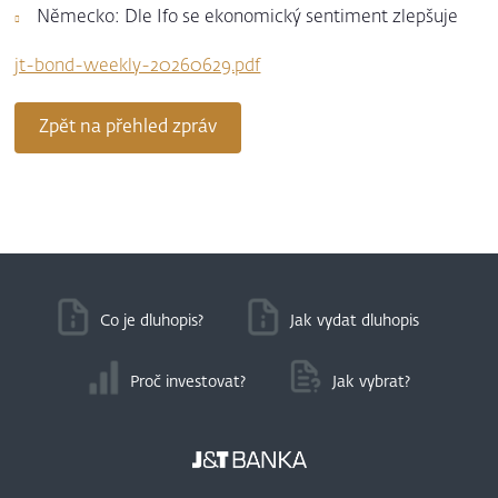
Německo: Dle Ifo se ekonomický sentiment zlepšuje
jt-bond-weekly-20260629.pdf
Zpět na přehled zpráv
Co je dluhopis?
Jak vydat dluhopis
Proč investovat?
Jak vybrat?