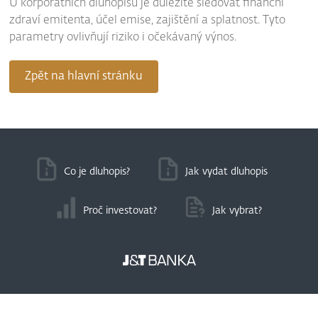
U korporátních dluhopisů je důležité sledovat finanční
zdraví emitenta, účel emise, zajištění a splatnost. Tyto
parametry ovlivňují riziko i očekávaný výnos.
Zpět na hlavní stránku
Co je dluhopis?
Jak vydat dluhopis
Proč investovat?
Jak vybrat?