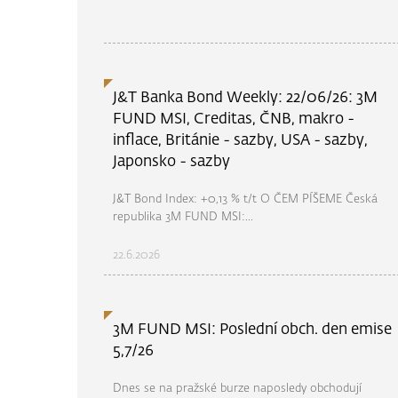
J&T Banka Bond Weekly: 22/06/26: 3M
FUND MSI, Creditas, ČNB, makro -
inflace, Británie - sazby, USA - sazby,
Japonsko - sazby
J&T Bond Index: +0,13 % t/t O ČEM PÍŠEME Česká
republika 3M FUND MSI:...
22.6.2026
3M FUND MSI: Poslední obch. den emise
5,7/26
Dnes se na pražské burze naposledy obchodují