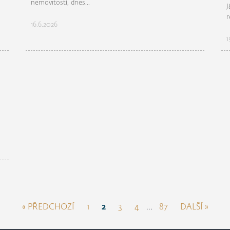
nemovitostí, dnes...
J
r
16.6.2026
1
« PŘEDCHOZÍ
1
2
3
4
…
87
DALŠÍ »