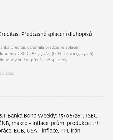
Creditas: Předčasné splacení dluhopisů
anka Creditas oznámila předčasné splacení
luhopisů CREDITAS 7,50/27 (ISIN: CZ0003709016).
luhopisy budou předčasně splaceny...
8.6.2026
J&T Banka Bond Weekly: 15/06/26: JTSEC,
ČNB, makro - inflace, prům. produkce, trh
práce, ECB, USA - inflace, PPI, Írán