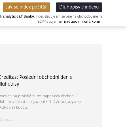
Jak se index počítá?
Dluhopisy v indexu
li
analytici J&T Banky
, Index sleduje emise veřejně obchodované na
BCPP s objemem
nad 200 milionů korun
.
Creditas: Poslední obchodní den s
dluhopisy
nes se na pražské burze naposledy obchodují
luhopisy Creditas 7,50/27 (ISIN: CZ0003709016).
luhopisy budou...
6.6.2026