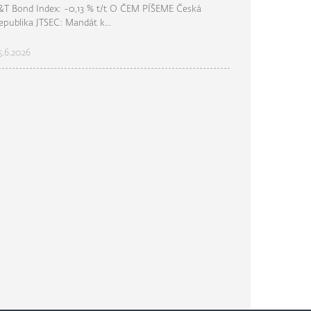
&T Bond Index: -0,13 % t/t O ČEM PÍŠEME Česká
epublika JTSEC: Mandát k...
5.6.2026