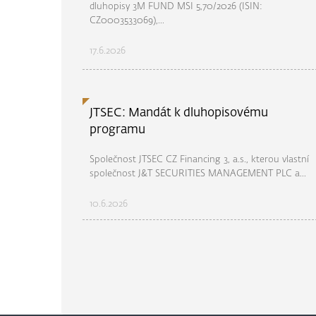
dluhopisy 3M FUND MSI 5,70/2026 (ISIN:
CZ0003533069),...
17.6.2026
JTSEC: Mandát k dluhopisovému
programu
Společnost JTSEC CZ Financing 3, a.s., kterou vlastní
společnost J&T SECURITIES MANAGEMENT PLC a...
10.6.2026