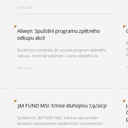
29.6.2026
Allwyn: Spuštění programu zpětného
odkupu akcií
B
d
Společnost oznámila, že spustila program zpětného
D
odkupu, který byl oznámen v rámci výsledků za...
1
18.6.2026
3M FUND MSI: Emise dluhopisu 7,9/2031
Společnost 3M FUND MSI, která je významným
domácím developerem rezidenčních a komerčních