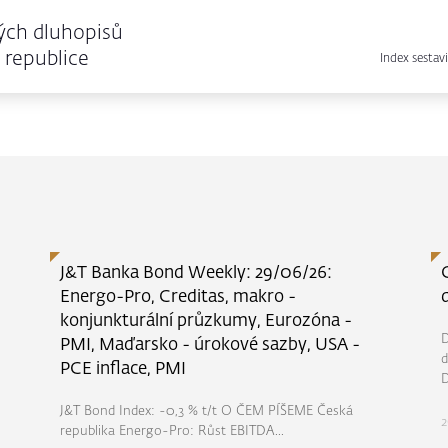
ých dluhopisů
republice
Index sestavi
J&T Banka Bond Weekly: 29/06/26:
Energo-Pro, Creditas, makro -
konjunkturální průzkumy, Eurozóna -
D
PMI, Maďarsko - úrokové sazby, USA -
d
PCE inflace, PMI
D
J&T Bond Index: -0,3 % t/t O ČEM PÍŠEME Česká
2
republika Energo-Pro: Růst EBITDA...