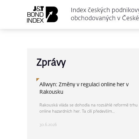
Index českých podnikov
obchodovaných v České 
Zprávy
Allwyn: Změny v regulaci online her v
Rakousku
Rakouská vláda se dohodla na rozsáhlé reformě trhu
online hazardních her. Ta cílí především...
30.6.2026